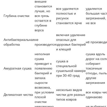
внешне
становится
все удаляется
удаляется
лучше, но
полностью и
большая час
Глубина очистки
вся грязь
рисунок
загрязнений,
остается в
становится ярче
не все
глубине
ворса
включая удаление
Антибактериальная
не
опасных для
нe производи
обработка
производится
здоровья бактерий
и клещей
неполная
сушка вдоль
сушка
дорог на сол
сушка в
приводит к
собирает
специальной
Аккуратная сушка
появлению
токсичные
сушильной камере
бактерий и
отходы, пыль
при 30-40 град
запаха
другие
сырости
загрязнения
возможна,
несколько видов
при условии
все ковры чи
Деликатная чистка
чистки для разных
плохой
одинаково
типов ковров
очистки
невозможно
не выбивают,