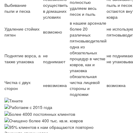
полностью
Выбивание
осуществить
пыль и песок
удаляем весь
пыли и песка
в домашних
остаются вну
песок и пыль
условиях
ковра
в нашем арсенале
Удаление стойких
более 20
не использую
возможно
пятен
различных
пятновыводи
пятновыводителей
одна из
обязательных
Поднятие ворса, а
не
не поднимаю
процедур в чистке
также упаковка
поднимают
не упаковыв
ковров, как и
упаковка
обязательная
Чистка с двух
чистка лицевой
невозможна
возможна
сторон
стороны и
подложки